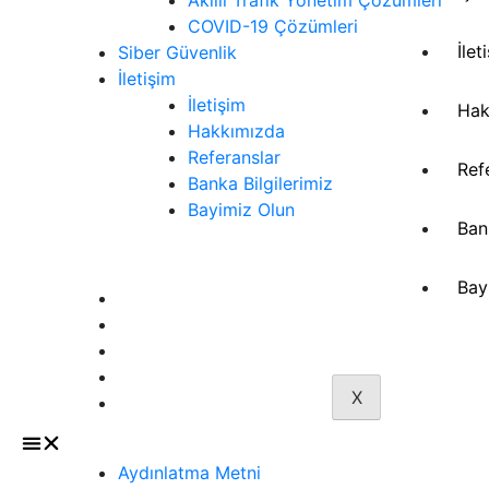
COVID-19 Çözümleri
İlet
Siber Güvenlik
İletişim
İletişim
Hak
Hakkımızda
Referanslar
Ref
Banka Bilgilerimiz
Bayimiz Olun
Ban
Sözleşmeler
Bay
Aydınlatma Metni
Gizlilik Politikası
İptal ve İade Süreci
Mesafeli Satış Sözleşmesi
X
Üyelik Sözleşmesi
Aydınlatma Metni