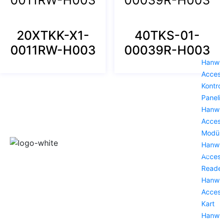
20XTKK-X1-
40TKS-01-
0011RW-H003
00039R-H003
Hanw
Acce
Kontr
Panel
Hanw
Acce
Modü
Hanw
Wisenet (Hanwha Vision) çözümlerini Türkiye’de kurumlarla
Acce
buluşturan ekibimiz, güvenliği yalnızca izlemekten ibaret
Read
görmez; veriye dayalı kararlarla güçlendiren bir iş ortağı
Hanw
yaklaşımı sunar.
Acce
Kart
Menü
Hanw