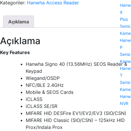
Kategoriler:
Hanwha Access Reader
Hanw
X
Plus
Açıklama
Serisi
Kamer
Açıklama
Hanw
P
Key Features
Serisi
Kamer
Hanwha Signo 40 (13.56MHz) SEOS Reader &
Hanw
Keypad
T
Wiegand/OSDP
Serisi
NFC/BLE 2.4GHz
Kamer
Mobile & SEOS Cards
Hanw
iCLASS
NVR
iCLASS SE/SR
MIFARE HID DESFire EV1/EV2/EV3 (SIO/CSN)
MIFARE HID Classic (SIO/CSN) – 125kHz HID
Prox/Indala Prox