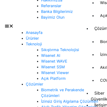
Wis
Referanslar
Banka Bilgilerimiz
Açı
Bayimiz Olun
Çözüm
Anasayfa
Ürünler
Bio
Teknoloji
Sıkıştırma Teknolojisi
İzi
Wisenet AI
Wisenet WAVE
Wisenet SSM
Akı
Wisenet Viewer
Açık Platform
COV
Çözümler
Biometrik ve Perakende
Siber
Çözümleri
Güvenli
İzinsiz Giriş Algılama Çözümleri
İletişi
Akıllı Trafik Yönetim Çözümleri