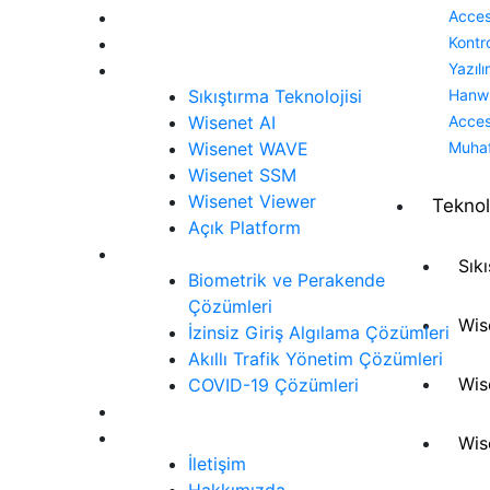
Anasayfa
Acce
Ürünler
Kontr
Teknoloji
Yazılı
Sıkıştırma Teknolojisi
Hanw
Wisenet AI
Acce
Wisenet WAVE
Muha
Wisenet SSM
Wisenet Viewer
Teknol
Açık Platform
Çözümler
Sık
Biometrik ve Perakende
Çözümleri
Wis
İzinsiz Giriş Algılama Çözümleri
Akıllı Trafik Yönetim Çözümleri
Wis
COVID-19 Çözümleri
Siber Güvenlik
İletişim
Wis
İletişim
Hakkımızda