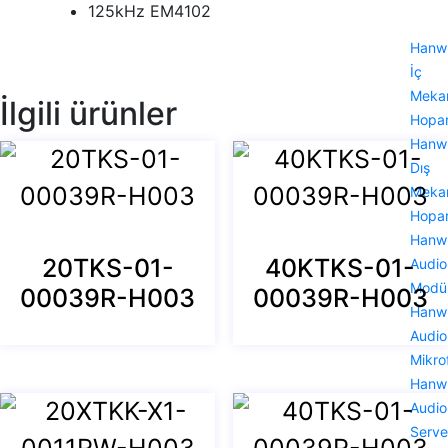
125kHz EM4102
Hanw
İç
Meka
İlgili ürünler
Hopar
Hanw
Dış
Meka
Hopar
Hanw
20TKS-01-
40KTKS-01-
Audio
Modü
00039R-H003
00039R-H003
Hanw
Audio
Mikro
Hanw
Audio
Serve