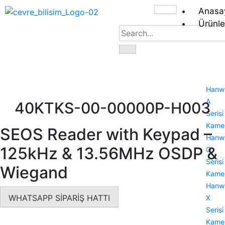
Anasa
Ürünle
Hanw
A
40KTKS-00-00000P-H003
Serisi
Kamer
SEOS Reader with Keypad –
Hanw
125kHz & 13.56MHz OSDP &
Q
Serisi
Wiegand
Kamer
Hanw
WHATSAPP SİPARİŞ HATTI
X
Serisi
Kamer