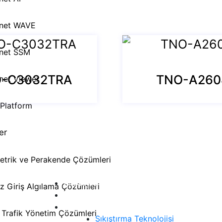
net WAVE
net SSM
-C3032TRA
TNO-A260
net Viewer
 Platform
er
etrik ve Perakende Çözümleri
Menü
Anasayfa
iz Giriş Algılama Çözümleri
Ürünler
a
Teknoloji
a
ı Trafik Yönetim Çözümleri
Sıkıştırma Teknolojisi