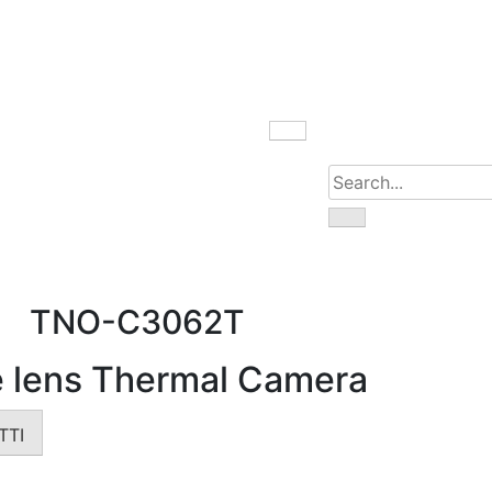
100 Eyüpsultan / İST
TNO-C3062T
e lens Thermal Camera
TTI