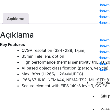
Hanwha
Hanwha
Hanwha
Açıklama
Hanwha
Açıklama
Hanwha
Key Features
Hanwha
QVGA resolution (384×288, 17μm)
Hanwha
35mm Tele lens option
Hanwha
High performance thermal sensitivity (NETD
Hanwha
AI based object classification (person, vehicle)
Hanwh
Max. 8fps (H.265/H.264/MJPEG)
IP66/67, IK10, NEMA4X, NEMA-TS2, MIL-STD-8
Teknolo
Secure element with FIPS 140-3 level3, CC EA
Sıkış
Wise