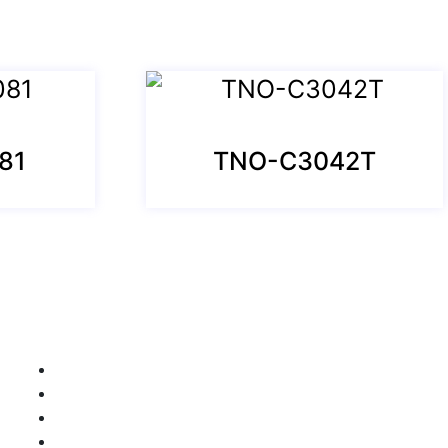
81
TNO-C3042T
Sözleşmeler
Aydınlatma Metni
Gizlilik Politikası
İptal ve İade Süreci
Mesafeli Satış Sözleşmesi