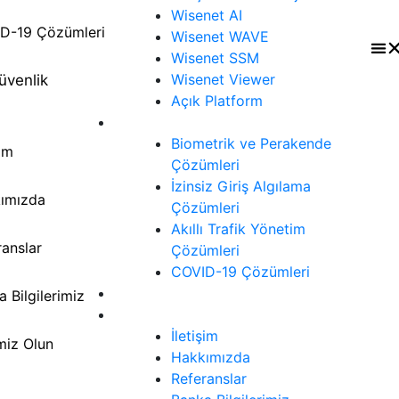
Wisenet AI
D-19 Çözümleri
Wisenet WAVE
Wisenet SSM
Wisenet Viewer
üvenlik
Açık Platform
Çözümler
Biometrik ve Perakende
şim
Çözümleri
İzinsiz Giriş Algılama
ımızda
Çözümleri
Akıllı Trafik Yönetim
ranslar
Çözümleri
COVID-19 Çözümleri
Siber Güvenlik
 Bilgilerimiz
İletişim
İletişim
miz Olun
Hakkımızda
Referanslar