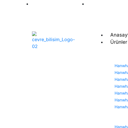
+90 212 493
20 44
info@wisenet-
tr.com
Anasay
Ürünler
Hanwha
Hanwha
Hanwha
Hanwha
Hanwha
Hanwha
Hanwh
Hanwha