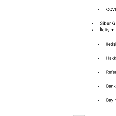
COVI
Siber G
İletişim
İleti
Hakk
Refe
Banka
Bayi