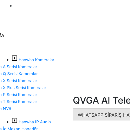
Topçular Mh., Maltepe Cd. No: 4/1 Axis B2 Blok, Kat: 5, No:
fa
Hanwha Kameralar
 A Serisi Kameralar
 Q Serisi Kameralar
 X Serisi Kameralar
 X Plus Serisi Kameralar
 P Serisi Kameralar
QVGA AI Tel
 T Serisi Kameralar
a NVR
WHATSAPP SİPARİŞ HA
Hanwha IP Audio
 İç Mekan Hoparlör