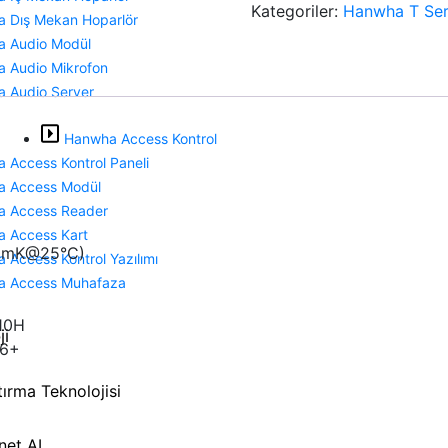
Kategoriler:
Hanwha T Ser
 Dış Mekan Hoparlör
 Audio Modül
 Audio Mikrofon
 Audio Server
Hanwha Access Kontrol
 Access Kontrol Paneli
 Access Modül
 Access Reader
 Access Kart
 20mK@25°C)
 Access Kontrol Yazılımı
a Access Muhafaza
10H
ji
L6+
tırma Teknolojisi
net AI