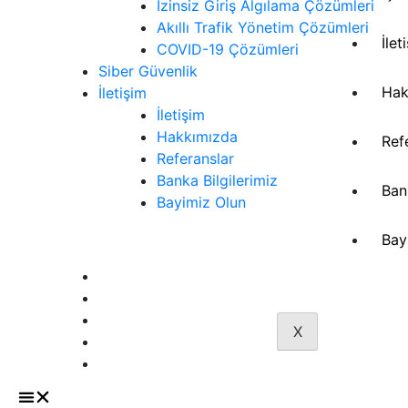
İzinsiz Giriş Algılama Çözümleri
Akıllı Trafik Yönetim Çözümleri
İlet
COVID-19 Çözümleri
Siber Güvenlik
Hak
İletişim
İletişim
Hakkımızda
Ref
Referanslar
Banka Bilgilerimiz
Ban
Bayimiz Olun
Bay
Sözleşmeler
Aydınlatma Metni
Gizlilik Politikası
İptal ve İade Süreci
X
Mesafeli Satış Sözleşmesi
Üyelik Sözleşmesi