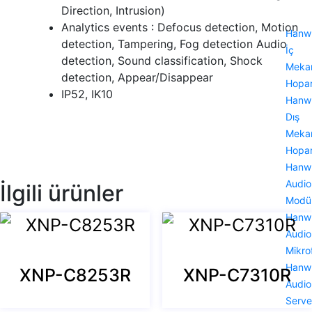
Direction, Intrusion)
Analytics events : Defocus detection, Motion
Hanw
detection, Tampering, Fog detection Audio
İç
detection, Sound classification, Shock
Meka
detection, Appear/Disappear
Hopar
IP52, IK10
Hanw
Dış
Meka
Hopar
Hanw
Audio
İlgili ürünler
Modü
Hanw
Audio
Mikro
Hanw
XNP-C8253R
XNP-C7310R
Audio
Serve