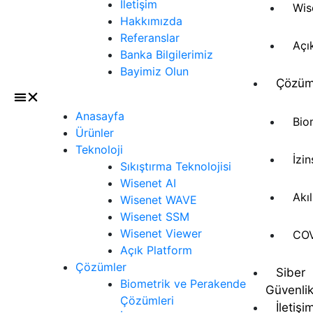
İletişim
Wis
Hakkımızda
Referanslar
Açı
Banka Bilgilerimiz
Bayimiz Olun
Çözüm
Anasayfa
Bio
Ürünler
Teknoloji
İzi
Sıkıştırma Teknolojisi
Wisenet AI
Akı
Wisenet WAVE
Wisenet SSM
Wisenet Viewer
COV
Açık Platform
Çözümler
Siber
Biometrik ve Perakende
Güvenli
Çözümleri
İletişi