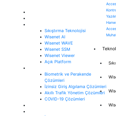
Acce
Menü
Kontr
Anasayfa
Yazılı
Ürünler
Hanw
Teknoloji
Acce
Sıkıştırma Teknolojisi
Muha
Wisenet AI
Wisenet WAVE
Teknol
Wisenet SSM
Wisenet Viewer
Açık Platform
Sık
Çözümler
Biometrik ve Perakende
Wis
Çözümleri
İzinsiz Giriş Algılama Çözümleri
Wis
Akıllı Trafik Yönetim Çözümleri
COVID-19 Çözümleri
Wis
Siber Güvenlik
İletişim