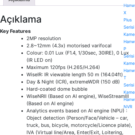
Hanw
X
Açıklama
Plus
Serisi
Key Features
Kamer
2MP resolution
Hanw
2.8~12mm (4.3x) motorised varifocal
P
Colour: 0.01 Lux (F1.4, 1/30sec, 30IRE), 0 Lux
Serisi
(IR LED on)
Kamer
Maximum 120fps (H.265/H.264)
Hanw
WiseIR: IR viewable length 50 m (164.04ft)
T
Day & Night (ICR), extremeWDR (150 dB)
Serisi
Hard-coated dome bubble
Kamer
WiseNRⅡ (Based on AI engine), WiseStreamⅢ
Hanw
(Based on AI engine)
NVR
Analytics events based on AI engine (NPU) :
Object detection (Person/Face/Vehicle – car,
truck, bus, bicycle, motorcycle/Licence plate),
IVA (Virtual line/Area, Enter/Exit, Loitering,