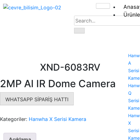
Anasa
Ürünle
Hanw
A
XND-6083RV
Serisi
Kamer
2MP AI IR Dome Camera
Hanw
Q
WHATSAPP SİPARİŞ HATTI
Serisi
Kamer
Hanw
Kategoriler:
Hanwha X Serisi Kamera
X
Serisi
Kamer
Açıklama