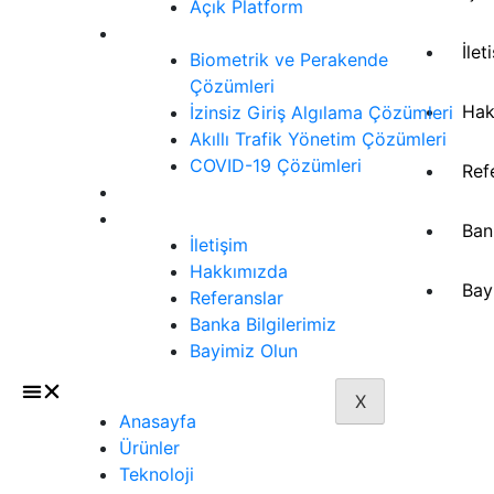
Açık Platform
Çözümler
İlet
Biometrik ve Perakende
Çözümleri
Hak
İzinsiz Giriş Algılama Çözümleri
Akıllı Trafik Yönetim Çözümleri
COVID-19 Çözümleri
Ref
Siber Güvenlik
İletişim
Ban
İletişim
Hakkımızda
Bay
Referanslar
Banka Bilgilerimiz
Bayimiz Olun
X
Anasayfa
Ürünler
Teknoloji