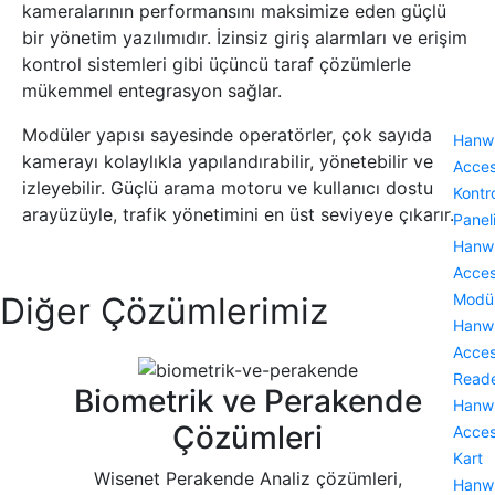
kameralarının performansını maksimize eden güçlü
bir yönetim yazılımıdır. İzinsiz giriş alarmları ve erişim
kontrol sistemleri gibi üçüncü taraf çözümlerle
mükemmel entegrasyon sağlar.
Modüler yapısı sayesinde operatörler, çok sayıda
Hanw
kamerayı kolaylıkla yapılandırabilir, yönetebilir ve
Acce
izleyebilir. Güçlü arama motoru ve kullanıcı dostu
Kontr
arayüzüyle, trafik yönetimini en üst seviyeye çıkarır.
Panel
Hanw
Acce
Diğer Çözümlerimiz
Modü
Hanw
Acce
Read
Biometrik ve Perakende
Hanw
Çözümleri
Acce
Kart
Wisenet Perakende Analiz çözümleri,
Hanw