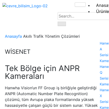
Anasa
Ürünle
Anasayfa
Akıllı Trafik Yönetim Çözümleri
Hanw
A
WİSENET
Serisi
Kamer
Tek Bölge için ANPR
Hanw
Q
Kameraları
Serisi
Kamer
Hanwha Vision’un FF Group iş birliğiyle geliştirdiği
Hanw
ANPR (Automatic Number Plate Recognition)
X
çözümü, tüm Avrupa plaka formatlarında yüksek
Serisi
hassasiyetle çalışan güçlü bir sistem sunar. Yüksek
Kamer