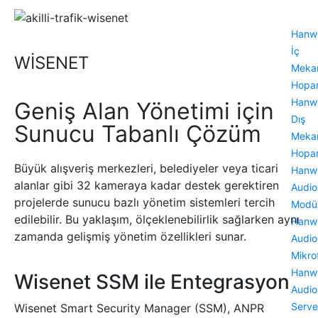
Hanw
İç
WİSENET
Meka
Hopar
Hanw
Geniş Alan Yönetimi için
Dış
Sunucu Tabanlı Çözüm
Meka
Hopar
Büyük alışveriş merkezleri, belediyeler veya ticari
Hanw
alanlar gibi 32 kameraya kadar destek gerektiren
Audio
projelerde sunucu bazlı yönetim sistemleri tercih
Modü
edilebilir. Bu yaklaşım, ölçeklenebilirlik sağlarken aynı
Hanw
zamanda gelişmiş yönetim özellikleri sunar.
Audio
Mikro
Hanw
Wisenet SSM ile Entegrasyon
Audio
Serve
Wisenet Smart Security Manager (SSM), ANPR