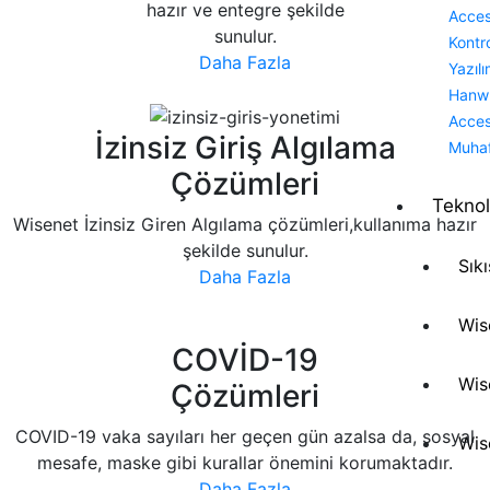
hazır ve entegre şekilde
Acce
sunulur.
Kontr
Daha Fazla
Yazılı
Hanw
Acce
İzinsiz Giriş Algılama
Muha
Çözümleri
Teknol
Wisenet İzinsiz Giren Algılama çözümleri,kullanıma hazır
şekilde sunulur.
Sık
Daha Fazla
Wis
COVİD-19
Wis
Çözümleri
COVID-19 vaka sayıları her geçen gün azalsa da, sosyal
Wis
mesafe, maske gibi kurallar önemini korumaktadır.
Daha Fazla