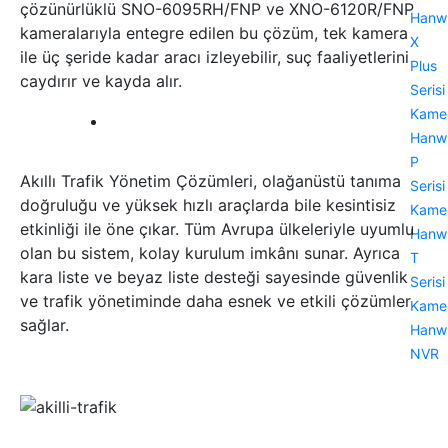
çözünürlüklü SNO-6095RH/FNP ve XNO-6120R/FNP
Hanw
kameralarıyla entegre edilen bu çözüm, tek kamera
X
ile üç şeride kadar aracı izleyebilir, suç faaliyetlerini
Plus
caydırır ve kayda alır.
Serisi
Kamer
Hanw
P
Akıllı Trafik Yönetim Çözümleri, olağanüstü tanıma
Serisi
doğruluğu ve yüksek hızlı araçlarda bile kesintisiz
Kamer
etkinliği ile öne çıkar. Tüm Avrupa ülkeleriyle uyumlu
Hanw
olan bu sistem, kolay kurulum imkânı sunar. Ayrıca
T
kara liste ve beyaz liste desteği sayesinde güvenlik
Serisi
ve trafik yönetiminde daha esnek ve etkili çözümler
Kamer
sağlar.
Hanw
NVR