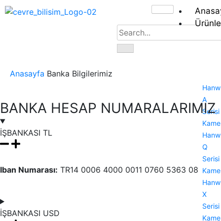
Anasa
Ürünle
Anasayfa
Banka Bilgilerimiz
Hanw
A
BANKA HESAP NUMARALARIMIZ
Serisi
Kamer
İŞBANKASI TL
Hanw
Q
Serisi
Iban Numarası:
TR14 0006 4000 0011 0760 5363 08
Kamer
Hanw
X
Serisi
İŞBANKASI USD
Kamer