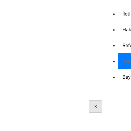
İlet
Hak
Ref
Ban
Bay
X