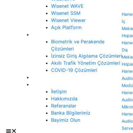
Wisenet WAVE
Wisenet SSM
Hanw
Wisenet Viewer
İç
Açık Platform
Meka
Çözümler
Hopar
Biometrik ve Perakende
Hanw
Çözümleri
Dış
İzinsiz Giriş Algılama Çözümleri
Meka
Akıllı Trafik Yönetim Çözümleri
Hopar
COVID-19 Çözümleri
Hanw
Siber Güvenlik
Audio
İletişim
Modü
İletişim
Hanw
Hakkımızda
Audio
Referanslar
Mikro
Banka Bilgilerimiz
Hanw
Bayimiz Olun
Audio
Serve