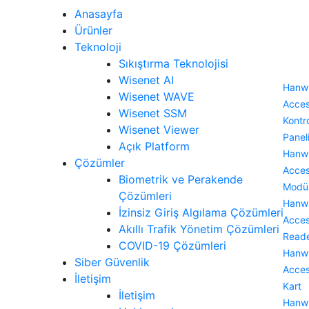
Anasayfa
Ürünler
Teknoloji
Sıkıştırma Teknolojisi
Wisenet AI
Hanw
Wisenet WAVE
Acce
Wisenet SSM
Kontr
Wisenet Viewer
Panel
Açık Platform
Hanw
Çözümler
Acce
Biometrik ve Perakende
Modü
Çözümleri
Hanw
İzinsiz Giriş Algılama Çözümleri
Acce
Akıllı Trafik Yönetim Çözümleri
Read
COVID-19 Çözümleri
Hanw
Siber Güvenlik
Acce
İletişim
Kart
İletişim
Hanw