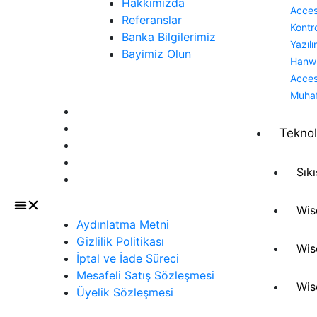
Hakkımızda
Acce
Referanslar
Kontr
Banka Bilgilerimiz
Yazılı
Bayimiz Olun
Hanw
Acce
Sözleşmeler
Muha
Aydınlatma Metni
Gizlilik Politikası
Teknol
İptal ve İade Süreci
Mesafeli Satış Sözleşmesi
Sık
Üyelik Sözleşmesi
Wis
Aydınlatma Metni
Gizlilik Politikası
Wis
İptal ve İade Süreci
Mesafeli Satış Sözleşmesi
Wis
Üyelik Sözleşmesi