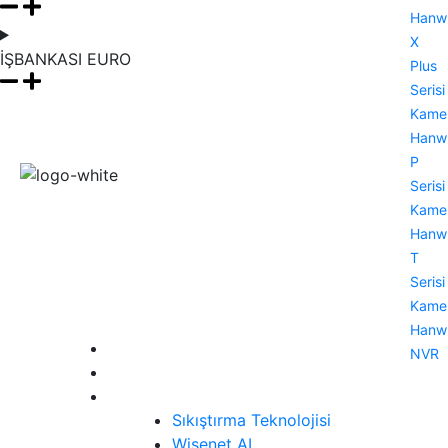
Hanw
X
İŞBANKASI EURO
Plus
Serisi
Kamer
Hanw
P
Serisi
Wisenet (Hanwha Vision) çözümlerini Türkiye’de kurumlarla
Kamer
buluşturan ekibimiz, güvenliği yalnızca izlemekten ibaret
Hanw
görmez; veriye dayalı kararlarla güçlendiren bir iş ortağı
T
yaklaşımı sunar.
Serisi
Kamer
Menü
Hanw
Anasayfa
NVR
Ürünler
Teknoloji
Sıkıştırma Teknolojisi
Wisenet AI