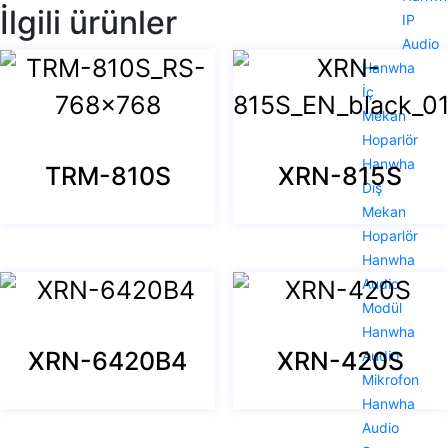
İlgili ürünler
IP
Audio
Hanwha
İç
Mekan
Hoparlör
Hanwha
TRM-810S
XRN-815S
Dış
Mekan
Hoparlör
Hanwha
Audio
Modül
Hanwha
XRN-6420B4
XRN-420S
Audio
Mikrofon
Hanwha
Audio