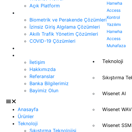
Hanwha
Açık Platform
Access
Çözümler
Kontrol
Biometrik ve Perakende Çözümleri
Yazılımı
İzinsiz Giriş Algılama Çözümleri
Hanwha
Akıllı Trafik Yönetim Çözümleri
Access
COVID-19 Çözümleri
Muhafaza
Siber Güvenlik
İletişim
Teknoloji
İletişim
Hakkımızda
Referanslar
Sıkıştırma Te
Banka Bilgilerimiz
Bayimiz Olun
Wisenet AI
Wisenet WA
Anasayfa
Ürünler
Teknoloji
Wisenet SSM
Sıkıştırma Teknolojisi