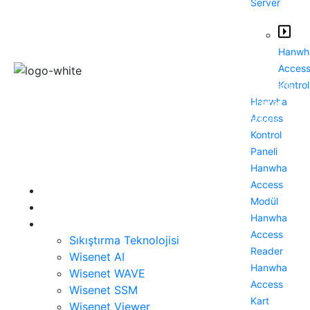
Server
Hanwh
Acces
Kontrol
Wisenet (Hanwha Vision) çözümlerini Türkiye’de kurumlarla
Hanwha
buluşturan ekibimiz, güvenliği yalnızca izlemekten ibaret
Access
görmez; veriye dayalı kararlarla güçlendiren bir iş ortağı
Kontrol
yaklaşımı sunar.
Paneli
Hanwha
Menü
Access
Anasayfa
Modül
Ürünler
Hanwha
Teknoloji
Access
Sıkıştırma Teknolojisi
Reader
Wisenet AI
Hanwha
Wisenet WAVE
Access
Wisenet SSM
Kart
Wisenet Viewer