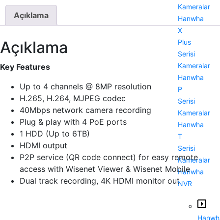
Kameralar
Açıklama
Hanwha
X
Plus
Açıklama
Serisi
Kameralar
Key Features
Hanwha
Up to 4 channels @ 8MP resolution
P
H.265, H.264, MJPEG codec
Serisi
40Mbps network camera recording
Kameralar
Plug & play with 4 PoE ports
Hanwha
1 HDD (Up to 6TB)
T
HDMI output
Serisi
P2P service (QR code connect) for easy remote
Kameralar
access with Wisenet Viewer & Wisenet Mobile
Hanwha
Dual track recording, 4K HDMI monitor out
NVR
Hanwh