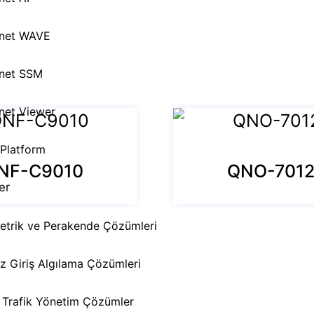
net WAVE
net SSM
net Viewer
 Platform
NF-C9010
QNO-701
er
etrik ve Perakende Çözümleri
iz Giriş Algılama Çözümleri
Menü
ı Trafik Yönetim Çözümleri