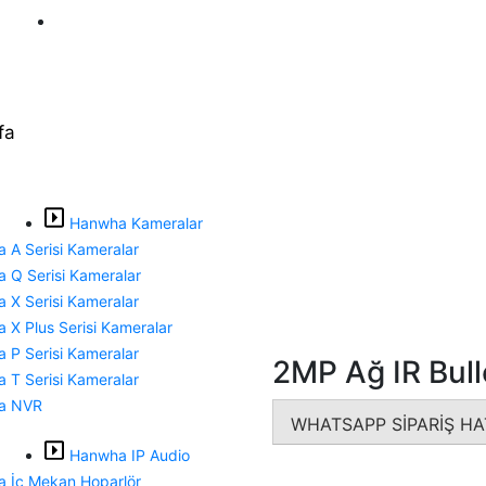
Topçular Mh., Maltepe Cd. No: 4/1 Axis B2 Blok, Kat: 5, No:
fa
Hanwha Kameralar
 A Serisi Kameralar
 Q Serisi Kameralar
 X Serisi Kameralar
 X Plus Serisi Kameralar
 P Serisi Kameralar
2MP Ağ IR Bul
 T Serisi Kameralar
a NVR
WHATSAPP SİPARİŞ HA
Hanwha IP Audio
 İç Mekan Hoparlör