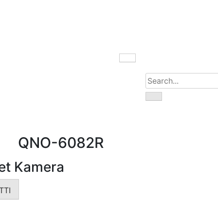
100 Eyüpsultan / İST
QNO-6082R
let Kamera
TTI