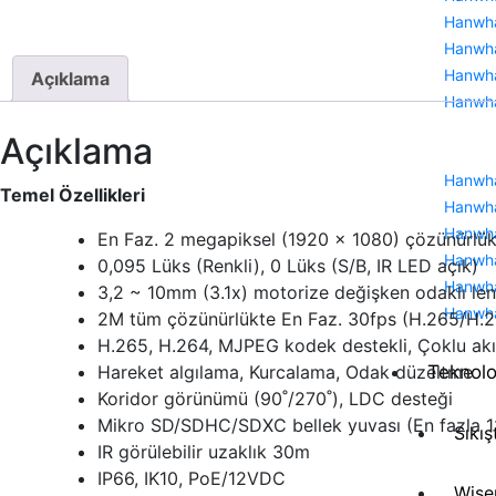
Hanwha
Hanwha
Hanwha
Açıklama
Hanwha
Açıklama
Hanwha
Temel Özellikleri
Hanwha
Hanwha
En Faz. 2 megapiksel (1920 x 1080) çözünürlü
Hanwha
0,095 Lüks (Renkli), 0 Lüks (S/B, IR LED açık)
Hanwha
3,2 ~ 10mm (3.1x) motorize değişken odaklı le
Hanwh
2M tüm çözünürlükte En Faz. 30fps (H.265/H.
H.265, H.264, MJPEG kodek destekli, Çoklu akı
Teknolo
Hareket algılama, Kurcalama, Odak düzeltme
Koridor görünümü (90˚/270˚), LDC desteği
Mikro SD/SDHC/SDXC bellek yuvası (En fazla 
Sıkış
IR görülebilir uzaklık 30m
IP66, IK10, PoE/12VDC
Wise