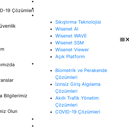
Anasayfa
Ürünler
a
D-19 Çözümleri
Teknoloji
a
Sıkıştırma Teknolojisi
üvenlik
Wisenet AI
Wisenet WAVE
Wisenet SSM
şim
Wisenet Viewer
Açık Platform
Çözümler
ımızda
Biometrik ve Perakende
Çözümleri
ranslar
İzinsiz Giriş Algılama
Çözümleri
 Bilgilerimiz
Akıllı Trafik Yönetim
Çözümleri
miz Olun
COVID-19 Çözümleri
Siber Güvenlik
İletişim