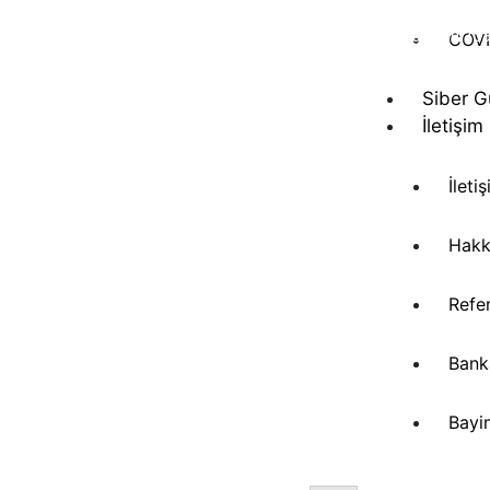
Wisenet (Hanwha Vision) çözümlerini Türkiye’de
kurumlarla buluşturan ekibimiz, güvenliği yalnızc
COVI
izlemekten ibaret görmez; veriye dayalı kararlarl
güçlendiren bir iş ortağı yaklaşımı sunar.
Siber G
İletişim
İleti
Hakk
Refe
Banka
Bayi