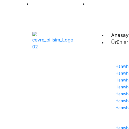
+90 212 493
20 44
info@wisenet-
tr.com
Anasay
Ürünler
Hanwha
Hanwha
Hanwha
Hanwha
Hanwha
Hanwha
Hanwh
Hanwha