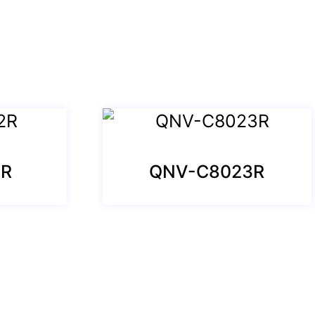
2R
QNV-C8023R
Sözleşmeler