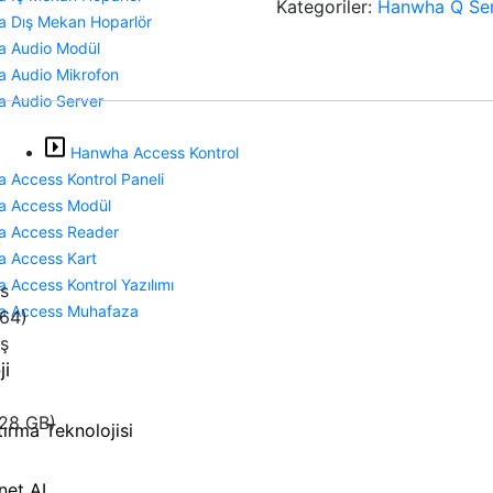
Kategoriler:
Hanwha Q Ser
 Dış Mekan Hoparlör
 Audio Modül
 Audio Mikrofon
 Audio Server
Hanwha Access Kontrol
 Access Kontrol Paneli
 Access Modül
 Access Reader
k
 Access Kart
 Access Kontrol Yazılımı
ns
a Access Muhafaza
264)
ş
ji
128 GB)
tırma Teknolojisi
net AI