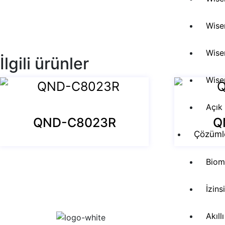
Wise
Wise
İlgili ürünler
Wise
Açık
QND-C8023R
Q
Çözüml
Biom
İzins
Akıll