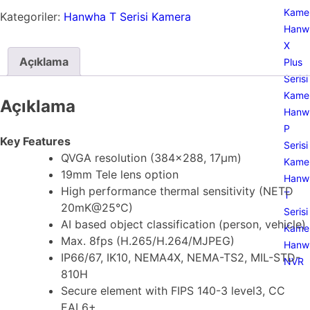
Kamer
Kategoriler:
Hanwha T Serisi Kamera
Hanw
X
Açıklama
Plus
Serisi
Kamer
Açıklama
Hanw
P
Key Features
Serisi
QVGA resolution (384×288, 17μm)
Kamer
19mm Tele lens option
Hanw
High performance thermal sensitivity (NETD
T
20mK@25°C)
Serisi
AI based object classification (person, vehicle)
Kamer
Max. 8fps (H.265/H.264/MJPEG)
Hanw
IP66/67, IK10, NEMA4X, NEMA-TS2, MIL-STD-
NVR
810H
Secure element with FIPS 140-3 level3, CC
EAL6+