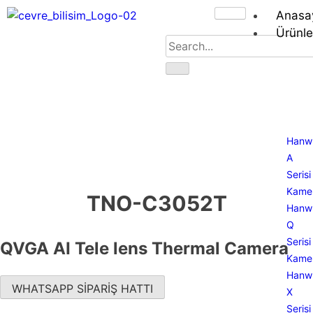
Anasa
Ürünle
Hanw
A
Serisi
Kamer
TNO-C3052T
Hanw
Q
Serisi
QVGA AI Tele lens Thermal Camera
Kamer
Hanw
WHATSAPP SİPARİŞ HATTI
X
Serisi