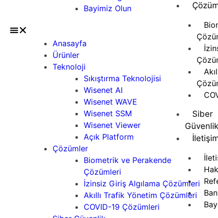
Çözüm
Bayimiz Olun
Bio
Çözüm
Anasayfa
İzin
Ürünler
Çözüm
Teknoloji
Akı
Sıkıştırma Teknolojisi
Çözüm
Wisenet AI
COV
Wisenet WAVE
Wisenet SSM
Siber
Wisenet Viewer
Güvenli
Açık Platform
İletişi
Çözümler
İlet
Biometrik ve Perakende
Hak
Çözümleri
Ref
İzinsiz Giriş Algılama Çözümleri
Ban
Akıllı Trafik Yönetim Çözümleri
Bay
COVID-19 Çözümleri