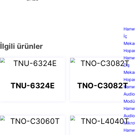
Hanw
İç
Meka
İlgili ürünler
Hopar
Hanw
Dış
Meka
Hopar
TNU-6324E
TNO-C3082T
Hanw
Audio
Modü
Hanw
Audio
Mikro
Hanw