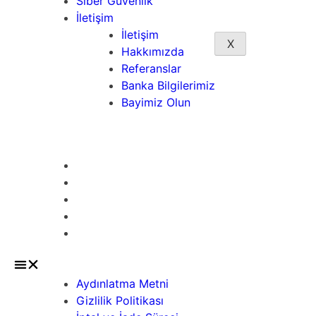
Siber Güvenlik
İletişim
İletişim
X
Hakkımızda
Referanslar
Banka Bilgilerimiz
Bayimiz Olun
Sözleşmeler
Aydınlatma Metni
Gizlilik Politikası
İptal ve İade Süreci
Mesafeli Satış Sözleşmesi
Üyelik Sözleşmesi
Aydınlatma Metni
Gizlilik Politikası