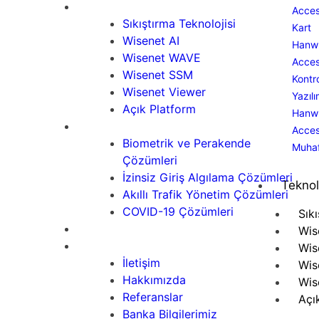
Teknoloji
Acce
Sıkıştırma Teknolojisi
Kart
Wisenet AI
Hanw
Wisenet WAVE
Acce
Wisenet SSM
Kontr
Wisenet Viewer
Yazılı
Açık Platform
Hanw
Çözümler
Acce
Biometrik ve Perakende
Muha
Çözümleri
İzinsiz Giriş Algılama Çözümleri
Teknol
Akıllı Trafik Yönetim Çözümleri
COVID-19 Çözümleri
Sık
Siber Güvenlik
Wis
İletişim
Wis
İletişim
Wis
Hakkımızda
Wis
Referanslar
Açı
Banka Bilgilerimiz