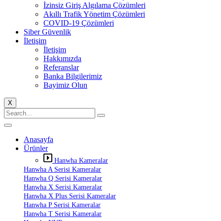
İzinsiz Giriş Algılama Çözümleri
Akıllı Trafik Yönetim Çözümleri
COVID-19 Çözümleri
Siber Güvenlik
İletişim
İletişim
Hakkımızda
Referanslar
Banka Bilgilerimiz
Bayimiz Olun
X
Anasayfa
Ürünler
Hanwha Kameralar
Hanwha A Serisi Kameralar
Hanwha Q Serisi Kameralar
Hanwha X Serisi Kameralar
Hanwha X Plus Serisi Kameralar
Hanwha P Serisi Kameralar
Hanwha T Serisi Kameralar