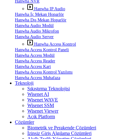
Hanwha NVR
Hanwha IP Audio
Hanwha İç Mekan Hoparlör
Hanwha Dış Mekan Hoparlör
Hanwha Audio Modül
Hanwha Audio Mikrofon
Hanwha Audio Server
Hanwha Access Kontrol
Hanwha Access Kontrol Paneli
Hanwha Access Modül
Hanwha Access Reader
Hanwha Access Kart
Hanwha Access Kontrol Yazılımı
Hanwha Access Muhafaza
Teknoloji
Sıkıştırma Teknolojisi
Wisenet AI
Wisenet WAVE
Wisenet SSM
Wisenet Viewer
Açık Platform
Çözümler
Biometrik ve Perakende Çözümleri
İzinsiz Giriş Algılama Çözümleri
Akıllı Trafik Yönetim Çözümleri