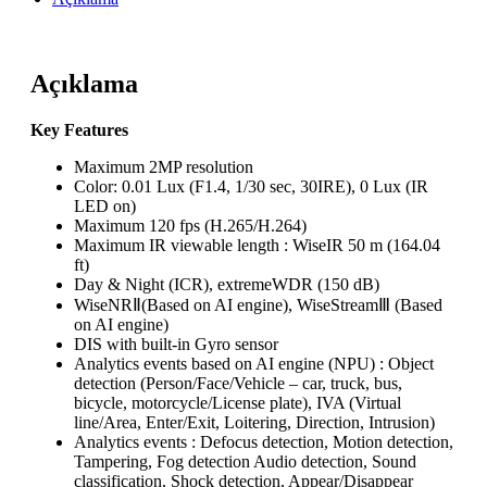
Açıklama
Key Features
Maximum 2MP resolution
Color: 0.01 Lux (F1.4, 1/30 sec, 30IRE), 0 Lux (IR
LED on)
Maximum 120 fps (H.265/H.264)
Maximum IR viewable length : WiseIR 50 m (164.04
ft)
Day & Night (ICR), extremeWDR (150 dB)
WiseNRⅡ(Based on AI engine), WiseStreamⅢ (Based
on AI engine)
DIS with built-in Gyro sensor
Analytics events based on AI engine (NPU) : Object
detection (Person/Face/Vehicle – car, truck, bus,
bicycle, motorcycle/License plate), IVA (Virtual
line/Area, Enter/Exit, Loitering, Direction, Intrusion)
Analytics events : Defocus detection, Motion detection,
Tampering, Fog detection Audio detection, Sound
classification, Shock detection, Appear/Disappear