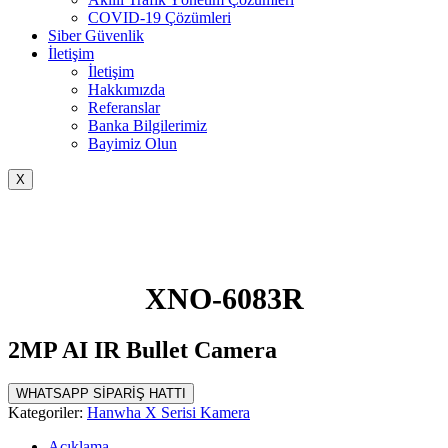
COVID-19 Çözümleri
Siber Güvenlik
İletişim
İletişim
Hakkımızda
Referanslar
Banka Bilgilerimiz
Bayimiz Olun
X
XNO-6083R
2MP AI IR Bullet Camera
WHATSAPP SİPARİŞ HATTI
Kategoriler:
Hanwha X Serisi Kamera
Açıklama