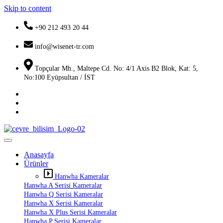
Skip to content
+90 212 493 20 44
info@wisenet-tr.com
Topçular Mh., Maltepe Cd. No: 4/1 Axis B2 Blok, Kat: 5,
No:100 Eyüpsultan / İST
Anasayfa
Ürünler
Hanwha Kameralar
Hanwha A Serisi Kameralar
Hanwha Q Serisi Kameralar
Hanwha X Serisi Kameralar
Hanwha X Plus Serisi Kameralar
Hanwha P Serisi Kameralar