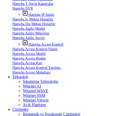
Hanwha T Serisi Kameralar
Hanwha NVR
Hanwha IP Audio
Hanwha İç Mekan Hoparlör
Hanwha Dış Mekan Hoparlör
Hanwha Audio Modül
Hanwha Audio Mikrofon
Hanwha Audio Server
Hanwha Access Kontrol
Hanwha Access Kontrol Paneli
Hanwha Access Modül
Hanwha Access Reader
Hanwha Access Kart
Hanwha Access Kontrol Yazılımı
Hanwha Access Muhafaza
Teknoloji
Sıkıştırma Teknolojisi
Wisenet AI
Wisenet WAVE
Wisenet SSM
Wisenet Viewer
Açık Platform
Çözümler
Biometrik ve Perakende Çözümleri