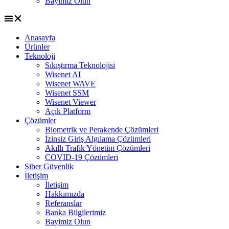
Bayimiz Olun
Anasayfa
Ürünler
Teknoloji
Sıkıştırma Teknolojisi
Wisenet AI
Wisenet WAVE
Wisenet SSM
Wisenet Viewer
Açık Platform
Çözümler
Biometrik ve Perakende Çözümleri
İzinsiz Giriş Algılama Çözümleri
Akıllı Trafik Yönetim Çözümleri
COVID-19 Çözümleri
Siber Güvenlik
İletişim
İletişim
Hakkımızda
Referanslar
Banka Bilgilerimiz
Bayimiz Olun