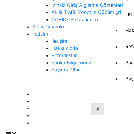
İzinsiz Giriş Algılama Çözümleri
Akıllı Trafik Yönetim Çözümleri
İlet
COVID-19 Çözümleri
Siber Güvenlik
Hak
İletişim
İletişim
Ref
Hakkımızda
Referanslar
Banka Bilgilerimiz
Ban
Bayimiz Olun
Bay
Sözleşmeler
Aydınlatma Metni
Gizlilik Politikası
İptal ve İade Süreci
X
Mesafeli Satış Sözleşmesi
Üyelik Sözleşmesi