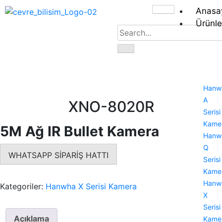
Anasa
Ürünle
Hanw
A
XNO-8020R
Serisi
Kamer
5M Ağ IR Bullet Kamera
Hanw
Q
WHATSAPP SİPARİŞ HATTI
Serisi
Kamer
Hanw
Kategoriler:
Hanwha X Serisi Kamera
X
Serisi
Açıklama
Kamer