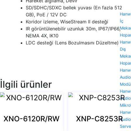
Hareket algılama, Devir
SD/SDHC/SDXC bellek yuvası (En fazla 512
Hanw
GB), PoE / 12V DC
İç
Koridor izleme, WiseStream II desteği
Meka
IR görüntülenebilir uzunluk 30m, IP67/IP66,
Hopar
NEMA 4X, IK10
Hanw
LDC desteği (Lens Bozulmasını Düzeltme)
Dış
Meka
Hopar
Hanw
Audio
İlgili ürünler
Modü
Hanw
Audio
Mikro
Hanw
XNO-6120R/RW
XNP-C8253R
Audio
Serve