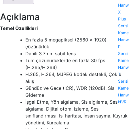
Hanw
X
Açıklama
Plus
Serisi
Temel Özellikleri
Kamer
En fazla 5 megapiksel (2560 x 1920)
Hanw
çözünürlük
P
Dahili 3.7mm sabit lens
Serisi
Tüm çözünürlüklerde en fazla 30 fps
Kamer
(H.265/H.264)
Hanw
H.265, H.264, MJPEG kodek destekli, Çoklu
T
akış
Serisi
Gündüz ve Gece (ICR), WDR (120dB), Sis
Kamer
Giderme
Hanw
İşgal Etme, Yön algılama, Sis algılama, Ses
NVR
algılama, Dijital otom. izleme, Ses
sınıflandırması, Isı haritası, İnsan sayma, Kuyruk
yönetimi, Kurcalama