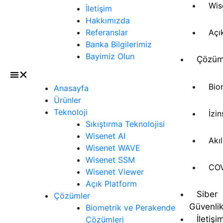
Wis
İletişim
Hakkımızda
Referanslar
Açı
Banka Bilgilerimiz
Bayimiz Olun
Çözüm
Bio
Anasayfa
Ürünler
Teknoloji
İzi
Sıkıştırma Teknolojisi
Wisenet AI
Akı
Wisenet WAVE
Wisenet SSM
COV
Wisenet Viewer
Açık Platform
Siber
Çözümler
Güvenli
Biometrik ve Perakende
İletişi
Çözümleri