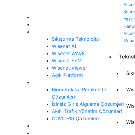
Acce
Menü
Kontr
Anasayfa
Yazılı
Ürünler
Hanw
Teknoloji
Acce
Sıkıştırma Teknolojisi
Muha
Wisenet AI
Wisenet WAVE
Teknol
Wisenet SSM
Wisenet Viewer
Sık
Açık Platform
Çözümler
Biometrik ve Perakende
Wis
Çözümleri
İzinsiz Giriş Algılama Çözümleri
Wis
Akıllı Trafik Yönetim Çözümleri
COVID-19 Çözümleri
Wis
Siber Güvenlik
İletişim