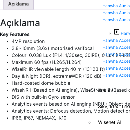
Açıklama
Hanwha Audio
Hanwha Audio
Açıklama
Hanwha Audio
Hanw
Key Features
Hanwha Access
4MP resolution
Hanwha Acces
2.8~10mm (3.6x) motorised varifocal
Hanwha Acces
Colour: 0.038 Lux (F1.4, 1/30sec, 30IRE), 0 Lux (IR LE
Hanwha Acces
Maximum 60 fps (H.265/H.264)
Hanwha Access
WiseIR: IR viewable length 40 m (131.23 ft)
Hanwha Acces
Day & Night (ICR), extremeWDR (120 dB)
Hard-coated dome bubble
WiseNRⅡ (Based on AI engine), WiseStreamⅢ (Based o
Teknoloji
DIS with built-in Gyro sensor
Analytics events based on AI engine (NPU): Object detec
Sıkıştırma Tekn
Analytics events: Defocus detection, Motion detectio
IP66, IP67, NEMA4X, IK10
Wisenet AI