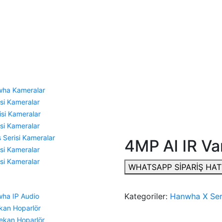
Topçular Mh., Maltepe Cd. No: 4/1 Axis B2 Blok, Kat: 5, No:100 Eyüp
ha Kameralar
si Kameralar
si Kameralar
si Kameralar
 Serisi Kameralar
4MP AI IR V
si Kameralar
si Kameralar
WHATSAPP SİPARİŞ HAT
Kategoriler:
Hanwha X Ser
ha IP Audio
kan Hoparlör
ekan Hoparlör