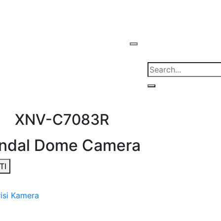
sultan / İST
XNV-C7083R
andal Dome Camera
TI
isi Kamera