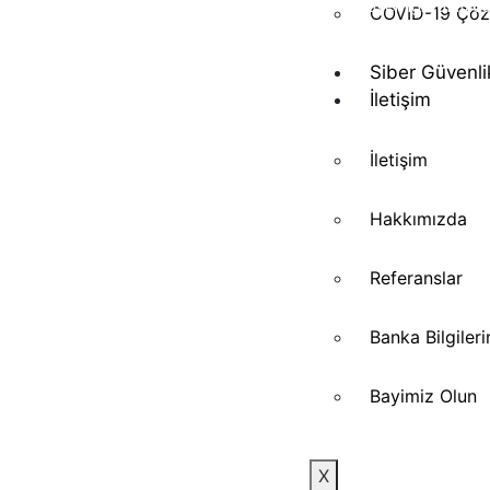
kurumlarla buluşturan ekibimiz, güvenliği yalnızc
COVID-19 Çöz
izlemekten ibaret görmez; veriye dayalı kararlarl
güçlendiren bir iş ortağı yaklaşımı sunar.
Siber Güvenli
İletişim
İletişim
Hakkımızda
Referanslar
Banka Bilgiler
Bayimiz Olun
X