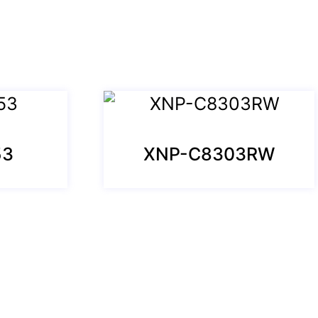
53
XNP-C8303RW
Sözleşmeler
Aydınlatma Metni