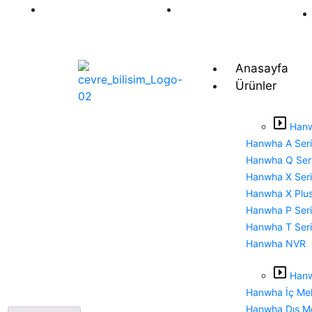
+90 212 493 20 44
info@wisenet-
tr.com
Anasayfa
Ürünler
Hanw
Hanwha A Seri
Hanwha Q Seri
Hanwha X Seri
Hanwha X Plus
Hanwha P Seri
Hanwha T Seri
Hanwha NVR
Hanw
Hanwha İç Me
Hanwha Dış M