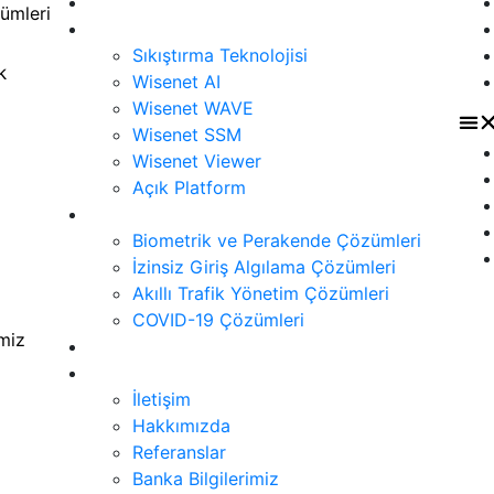
Ürünler
a
ümleri
Teknoloji
a
Sıkıştırma Teknolojisi
k
Wisenet AI
Wisenet WAVE
Wisenet SSM
Wisenet Viewer
Açık Platform
Çözümler
Biometrik ve Perakende Çözümleri
İzinsiz Giriş Algılama Çözümleri
Akıllı Trafik Yönetim Çözümleri
COVID-19 Çözümleri
imiz
Siber Güvenlik
İletişim
İletişim
Hakkımızda
Referanslar
Banka Bilgilerimiz