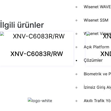
Wisenet WAVE
Wisenet SSM
İlgili ürünler
Wisenet Viewe
Açık Platform
XNV-C6083R/RW
XN
Çözümler
Biometrik ve 
İzinsiz Giriş 
Akıllı Trafik 
Wisenet (Hanwha Vision) çözümlerini Türkiye’de