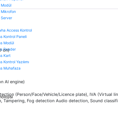
 Modül
 Mikrofon
 Server
ha Access Kontrol
 Kontrol Paneli
s Modül
s Reader
D on)
s Kart
 Kontrol Yazılımı
s Muhafaza
n AI engine)
tion (Person/Face/Vehicle/Licence plate), IVA (Virtual line/
olojisi
n, Tampering, Fog detection Audio detection, Sound classif