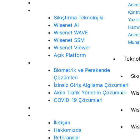
Ürünler
Acce
Teknoloji
Kontr
Sıkıştırma Teknolojisi
Yazılı
Wisenet AI
Hanw
Wisenet WAVE
Acce
Wisenet SSM
Muha
Wisenet Viewer
Açık Platform
Teknol
Çözümler
Biometrik ve Perakende
Sık
Çözümleri
İzinsiz Giriş Algılama Çözümleri
Akıllı Trafik Yönetim Çözümleri
Wis
COVID-19 Çözümleri
Siber Güvenlik
Wis
İletişim
İletişim
Wis
Hakkımızda
Referanslar