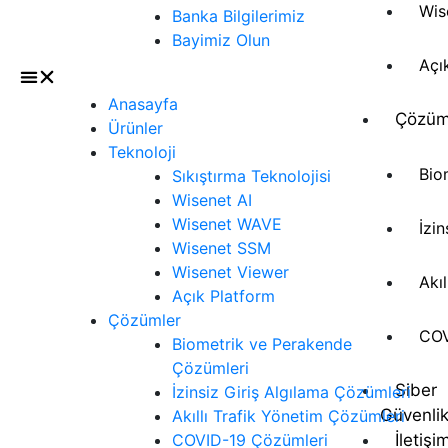
Wis
Banka Bilgilerimiz
Bayimiz Olun
Açı
Anasayfa
Çözüm
Ürünler
Teknoloji
Bio
Sıkıştırma Teknolojisi
Wisenet AI
Wisenet WAVE
İzi
Wisenet SSM
Wisenet Viewer
Akı
Açık Platform
Çözümler
COV
Biometrik ve Perakende
Çözümleri
Siber
İzinsiz Giriş Algılama Çözümleri
Güvenli
Akıllı Trafik Yönetim Çözümleri
İletişi
COVID-19 Çözümleri