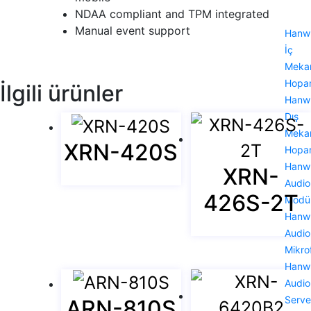
NDAA compliant and TPM integrated
Manual event support
Hanw
İç
Meka
Hopar
İlgili ürünler
Hanw
Dış
Meka
XRN-420S
Hopar
Hanw
XRN-
Audio
426S-2T
Modü
Hanw
Audio
Mikro
Hanw
Audio
Serve
ARN-810S