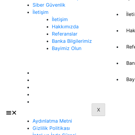
Siber Güvenlik
İletişim
İlet
İletişim
Hakkımızda
Hak
Referanslar
Banka Bilgilerimiz
Ref
Bayimiz Olun
Ban
Sözleşmeler
Aydınlatma Metni
Bay
Gizlilik Politikası
İptal ve İade Süreci
Mesafeli Satış Sözleşmesi
Üyelik Sözleşmesi
X
Aydınlatma Metni
Gizlilik Politikası