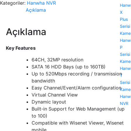
Kategoriler:
Hanwha NVR
Hanw
Açıklama
X
Plus
Serisi
Açıklama
Kamer
Hanw
P
Key Features
Serisi
64CH, 32MP resolution
Kamer
SATA 16 HDD Bays (up to 160TB)
Hanw
Up to 520Mbps recording / transmission
T
bandwidth
Serisi
Easy Channel/Event/Alarm configuration
Kamer
Virtual Channel View
Hanw
Dynamic layout
NVR
Built-in Support for Web Management (up
to 100)
Compatible with Wisenet Viewer, Wisenet
mobile