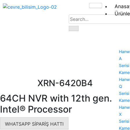
Anasa
Ürünle
Hanw
A
Serisi
Kamer
Hanw
XRN-6420B4
Q
Serisi
64CH NVR with 12th gen.
Kamer
Intel® Processor
Hanw
X
Serisi
WHATSAPP SİPARİŞ HATTI
Kamer