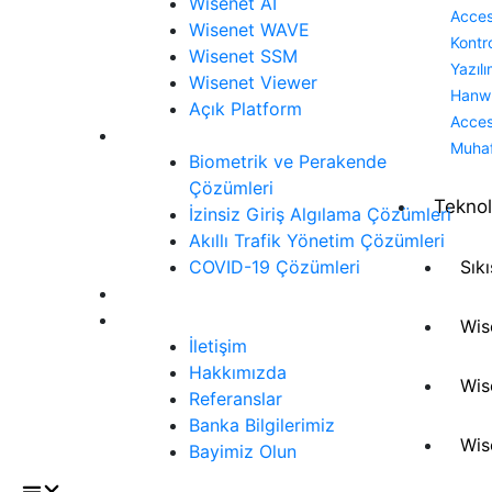
Wisenet AI
Acce
Wisenet WAVE
Kontr
Wisenet SSM
Yazılı
Wisenet Viewer
Hanw
Açık Platform
Acce
Çözümler
Muha
Biometrik ve Perakende
Çözümleri
Teknol
İzinsiz Giriş Algılama Çözümleri
Akıllı Trafik Yönetim Çözümleri
COVID-19 Çözümleri
Sık
Siber Güvenlik
İletişim
Wis
İletişim
Hakkımızda
Wis
Referanslar
Banka Bilgilerimiz
Wis
Bayimiz Olun