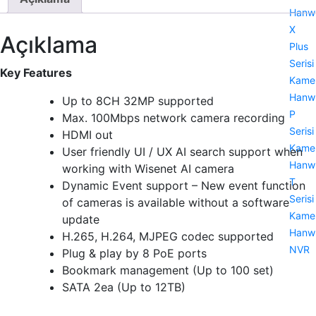
Hanw
X
Açıklama
Plus
Serisi
Key Features
Kamer
Hanw
Up to 8CH 32MP supported
P
Max. 100Mbps network camera recording
Serisi
HDMI out
Kamer
User friendly UI / UX AI search support when
Hanw
working with Wisenet AI camera
T
Dynamic Event support – New event function
Serisi
of cameras is available without a software
Kamer
update
Hanw
H.265, H.264, MJPEG codec supported
NVR
Plug & play by 8 PoE ports
Bookmark management (Up to 100 set)
SATA 2ea (Up to 12TB)