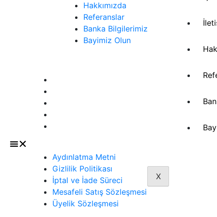
Hakkımızda
Referanslar
İlet
Banka Bilgilerimiz
Bayimiz Olun
Hak
Sözleşmeler
Ref
Aydınlatma Metni
Gizlilik Politikası
Ban
İptal ve İade Süreci
Mesafeli Satış Sözleşmesi
Üyelik Sözleşmesi
Bay
Aydınlatma Metni
Gizlilik Politikası
X
İptal ve İade Süreci
Mesafeli Satış Sözleşmesi
Üyelik Sözleşmesi