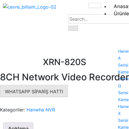
Anasa
Ürünle
Hanw
A
XRN-820S
Serisi
Kamer
8CH Network Video Recorder
Hanw
Q
WHATSAPP SİPARİŞ HATTI
Serisi
Kamer
Hanw
Kategoriler:
Hanwha NVR
X
Serisi
Kamer
Açıklama