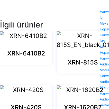
Hanw
İç
İlgili ürünler
Meka
Hopar
Hanw
Dış
Meka
XRN-6410B2
Hopar
Hanw
XRN-815S
Audio
Modü
Hanw
Audio
Mikro
Hanw
Audio
Serve
XRN-420S
XRN-1620B2