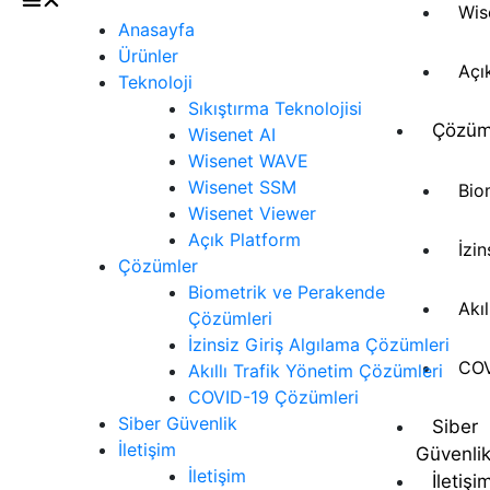
Wis
Anasayfa
Ürünler
Açı
Teknoloji
Sıkıştırma Teknolojisi
Çözüm
Wisenet AI
Wisenet WAVE
Wisenet SSM
Bio
Wisenet Viewer
Açık Platform
İzi
Çözümler
Biometrik ve Perakende
Akı
Çözümleri
İzinsiz Giriş Algılama Çözümleri
COV
Akıllı Trafik Yönetim Çözümleri
COVID-19 Çözümleri
Siber Güvenlik
Siber
İletişim
Güvenli
İletişim
İletişi